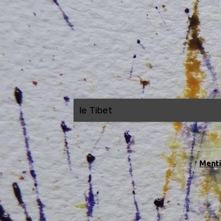
le Tibet
Menti