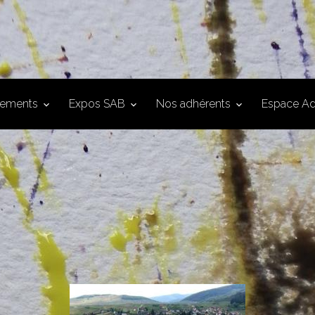
nements
Expos SAB
Nos adhérents
Espace Ad