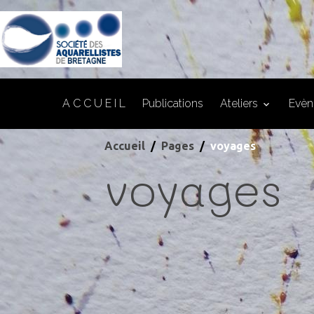
A C C U E I L
Publications
Ateliers
Evè
Accueil
Pages
voyages
voyages