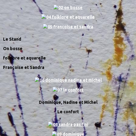
Le Stand
On bosse
folklore et aquarelle
Françoise et Sandra
Dominique, Nadine et Michel
Le confort