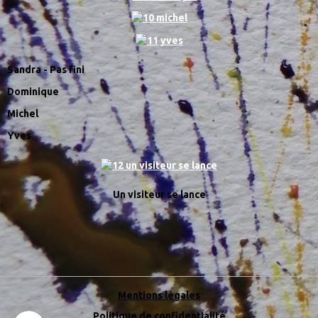
Sandra - Pas fini
Dominique
Michel
Yves
Un visiteur se lance
Mentions légales
Politique de confidentialité