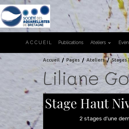
A C C U E I L
Publications
Ateliers
Evè
Accueil
Pages
Ateliers
Stages 
Liliane G
Stage Haut Ni
2 stages d'une dem