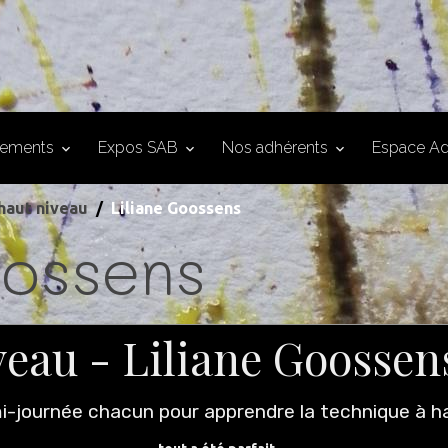
nements
Expos SAB
Nos adhérents
Espace Ad
haut niveau
Liliane Goossens
oossens
veau - Liliane Goossen
i-journée chacun pour apprendre la technique à hau