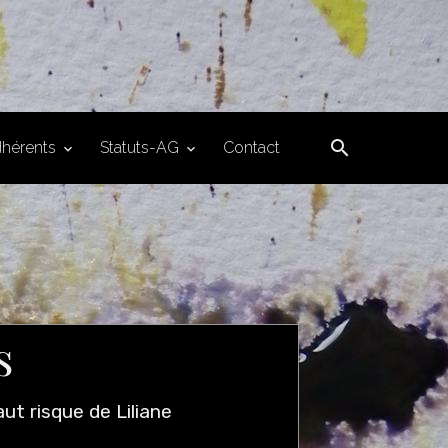
hérents
Statuts-AG
Contact
s
t risque de Liliane