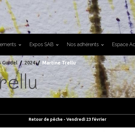
nements
Expos SAB
Nos adhérents
Espace Ad
s Guidel
2024
Martine Trellu
rellu
Retour de pêche - Vendredi 23 février