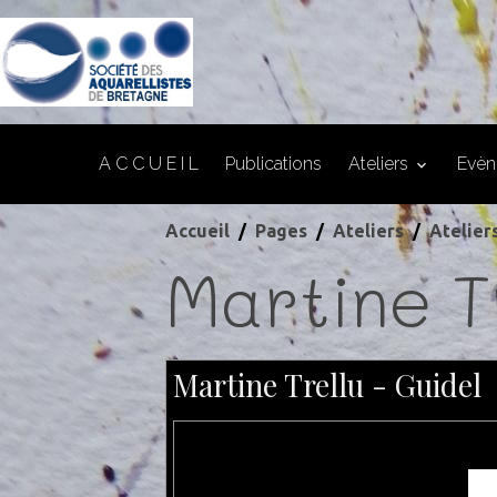
A C C U E I L
Publications
Ateliers
Evè
Accueil
Pages
Ateliers
Atelier
Martine T
Martine Trellu - Guidel